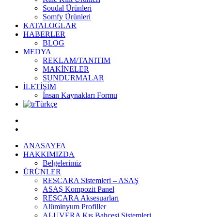
Soudal Ürünleri
Somfy Ürünleri
KATALOGLAR
HABERLER
BLOG
MEDYA
REKLAM/TANITIM
MAKİNELER
SUNDURMALAR
İLETİŞİM
İnsan Kaynakları Formu
Türkçe
ANASAYFA
HAKKIMIZDA
Belgelerimiz
ÜRÜNLER
RESCARA Sistemleri – ASAŞ
ASAŞ Kompozit Panel
RESCARA Aksesuarları
Alüminyum Profiller
ALUVERA Kış Bahçesi Sistemleri