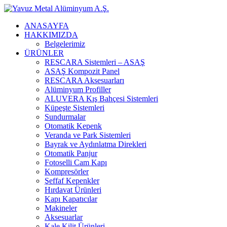
ANASAYFA
HAKKIMIZDA
Belgelerimiz
ÜRÜNLER
RESCARA Sistemleri – ASAŞ
ASAŞ Kompozit Panel
RESCARA Aksesuarları
Alüminyum Profiller
ALUVERA Kış Bahçesi Sistemleri
Küpeşte Sistemleri
Sundurmalar
Otomatik Kepenk
Veranda ve Park Sistemleri
Bayrak ve Aydınlatma Direkleri
Otomatik Panjur
Fotoselli Cam Kapı
Kompresörler
Şeffaf Kepenkler
Hırdavat Ürünleri
Kapı Kapatıcılar
Makineler
Aksesuarlar
Kale Kilit Ürünleri