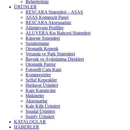
Belgelerimiz
ÜRÜNLER
RESCARA Sistemleri – ASAŞ
ASAŞ Kompozit Panel
RESCARA Aksesuarları
Alüminyum Profiller
ALUVERA Kış Bahçesi Sistemleri
Küpeşte Sistemleri
Sundurmalar
Otomatik Kepenk
Veranda ve Park Sistemleri
Bayrak ve Aydınlatma Direkleri
Otomatik Panjur
Fotoselli Cam Kapı
Kompresörler
Şeffaf Kepenkler
Hırdavat Ürünleri
Kapı Kapatıcılar
Makineler
Aksesuarlar
Kale Kilit Ürünleri
Soudal Ürünleri
Somfy Ürünleri
KATALOGLAR
HABERLER