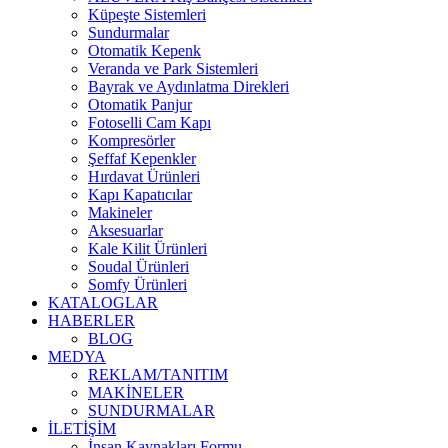
Küpeşte Sistemleri
Sundurmalar
Otomatik Kepenk
Veranda ve Park Sistemleri
Bayrak ve Aydınlatma Direkleri
Otomatik Panjur
Fotoselli Cam Kapı
Kompresörler
Şeffaf Kepenkler
Hırdavat Ürünleri
Kapı Kapatıcılar
Makineler
Aksesuarlar
Kale Kilit Ürünleri
Soudal Ürünleri
Somfy Ürünleri
KATALOGLAR
HABERLER
BLOG
MEDYA
REKLAM/TANITIM
MAKİNELER
SUNDURMALAR
İLETİŞİM
İnsan Kaynakları Formu